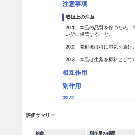
注意事項
取扱上の注意
20.1
本品の品質を保つため、で
い所に保管すること。
20.2
開封後は特に湿気を避け
20.3
本品は生薬を原料としてい
相互作用
副作用
薬価
ナカジマソヨウ 2.54円／ｇ
評価サマリー