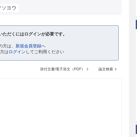
マソヨウ
いただくにはログインが必要です。
の方は、
新規会員登録
へ
の方は
ログイン
してご利用ください
添付文書/電子添文（PDF）
論文検索