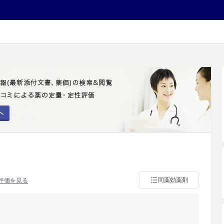
へ
同薬効薬剤
評価を見る