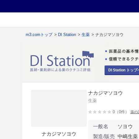
m3.comトップ
>
DI Station
>
生薬
> ナカジマソヨウ
DI Station トップ
ナカジマソヨウ
生薬
0（0件）
薬の
一般名
ソヨウ
ナカジマソヨウ
製造/販売
中嶋生薬