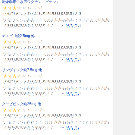
乾燥弱毒生水痘ワクチン「ビケン」
デエビゴ錠2.5mg 他
リンヴォック錠7.5mg 他
クービビック錠25mg 他