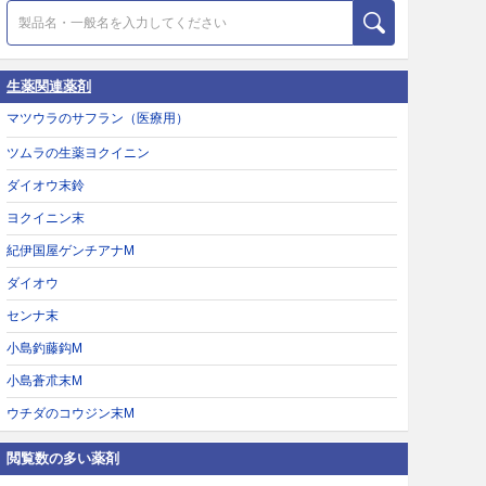
生薬関連薬剤
マツウラのサフラン（医療用）
ツムラの生薬ヨクイニン
ダイオウ末鈴
ヨクイニン末
紀伊国屋ゲンチアナM
ダイオウ
センナ末
小島釣藤鈎M
小島蒼朮末M
ウチダのコウジン末M
閲覧数の多い薬剤