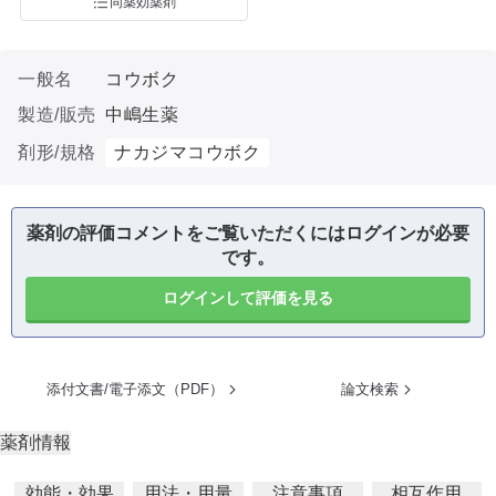
同薬効薬剤
一般名
コウボク
製造/販売
中嶋生薬
剤形/規格
ナカジマコウボク
薬剤の評価コメントをご覧いただくにはログインが必要
です。
ログインして評価を見る
添付文書/電子添文（PDF）
論文検索
薬剤情報
効能・効果
用法・用量
注意事項
相互作用