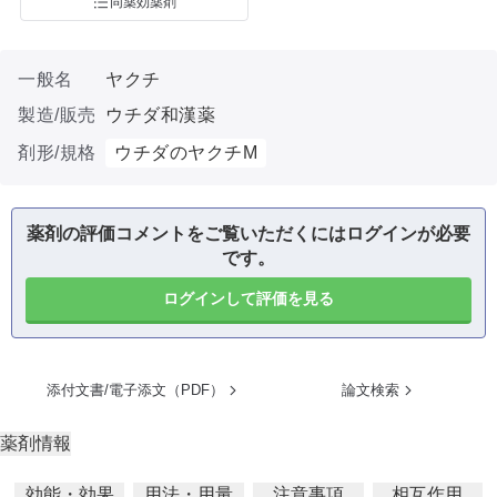
同薬効薬剤
一般名
ヤクチ
製造/販売
ウチダ和漢薬
剤形/規格
ウチダのヤクチM
薬剤の評価コメントをご覧いただくにはログインが必要
です。
ログインして評価を見る
添付文書/電子添文（PDF）
論文検索
薬剤情報
効能・効果
用法・用量
注意事項
相互作用