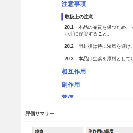
注意事項
取扱上の注意
20.1
本品の品質を保つため、で
い所に保管すること。
20.2
開封後は特に湿気を避け
20.3
本品は生薬を原料としてい
相互作用
副作用
薬価
ウチダのボタンピ末M 2.35円／ｇ
評価サマリー