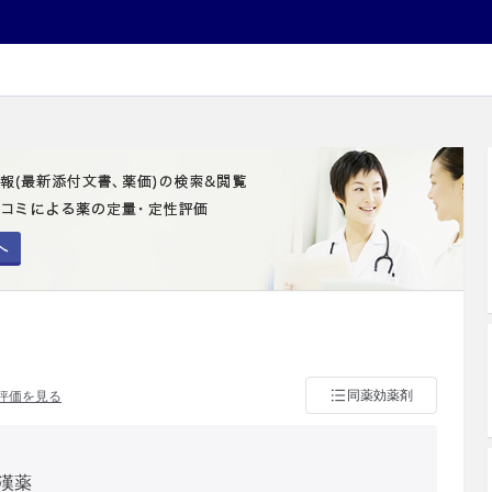
へ
同薬効薬剤
評価を見る
漢薬