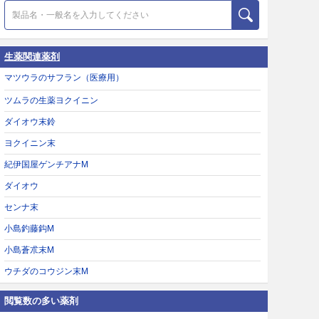
生薬関連薬剤
マツウラのサフラン（医療用）
ツムラの生薬ヨクイニン
ダイオウ末鈴
ヨクイニン末
紀伊国屋ゲンチアナM
ダイオウ
センナ末
小島釣藤鈎M
小島蒼朮末M
ウチダのコウジン末M
閲覧数の多い薬剤