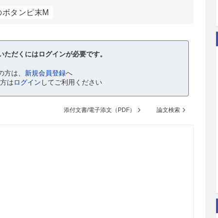
のボタンピ末M
いただくにはログインが必要です。
の方は、
新規会員登録
へ
の方は
ログイン
してご利用ください
添付文書/電子添文（PDF）
論文検索