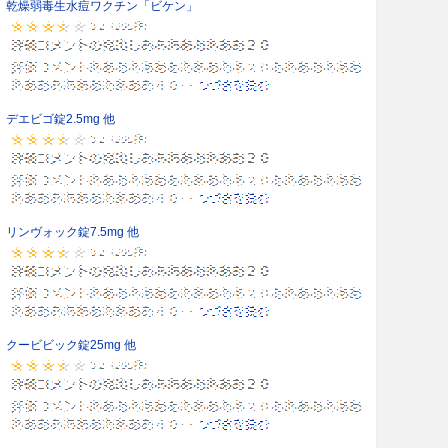
乾燥弱毒生水痘ワクチン「ビケン」
デエビゴ錠2.5mg 他
リンヴォック錠7.5mg 他
クービビック錠25mg 他