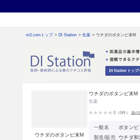
m3.comトップ
>
DI Station
>
生薬
> ウチダのボタンピ末M
DI Station トップ
ウチダのボタンピ末M
生薬
0（0件）
薬の
一般名
ボタンピ
ウチダのボタンピ末M
製造/販売
ウチダ和