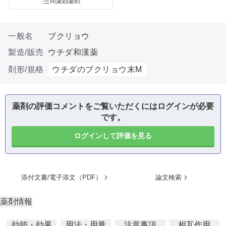
同薬効薬剤
一般名
ブクリョウ
製造/販売
ウチダ和漢薬
剤形/規格
ウチダのブクリョウ末M
薬剤の評価コメントをご覧いただくにはログインが必要
です。
ログインして評価を見る
添付文書/電子添文（PDF）
論文検索
薬剤情報
効能・効果
用法・用量
注意事項
相互作用