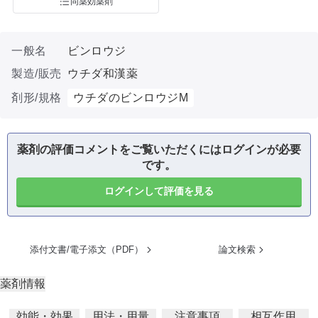
同薬効薬剤
一般名
ビンロウジ
製造/販売
ウチダ和漢薬
剤形/規格
ウチダのビンロウジM
薬剤の評価コメントをご覧いただくにはログインが必要
です。
ログインして評価を見る
添付文書/電子添文（PDF）
論文検索
薬剤情報
効能・効果
用法・用量
注意事項
相互作用