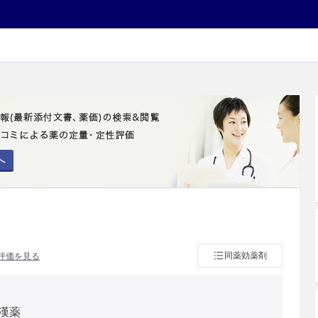
へ
同薬効薬剤
評価を見る
漢薬