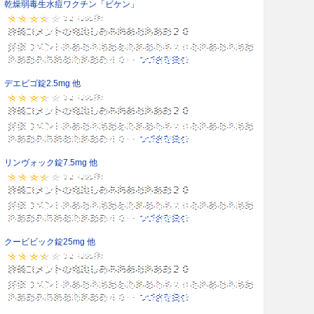
乾燥弱毒生水痘ワクチン「ビケン」
デエビゴ錠2.5mg 他
リンヴォック錠7.5mg 他
クービビック錠25mg 他