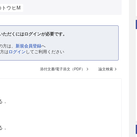
のトウヒM
いただくにはログインが必要です。
の方は、
新規会員登録
へ
の方は
ログイン
してご利用ください
添付文書/電子添文（PDF）
論文検索
る．
る．