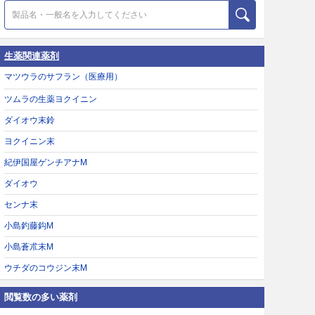
生薬関連薬剤
マツウラのサフラン（医療用）
ツムラの生薬ヨクイニン
ダイオウ末鈴
ヨクイニン末
紀伊国屋ゲンチアナM
ダイオウ
センナ末
小島釣藤鈎M
小島蒼朮末M
ウチダのコウジン末M
閲覧数の多い薬剤