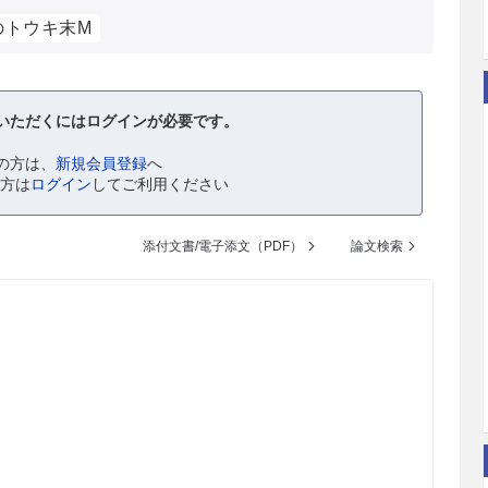
のトウキ末M
いただくにはログインが必要です。
の方は、
新規会員登録
へ
の方は
ログイン
してご利用ください
添付文書/電子添文（PDF）
論文検索