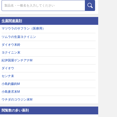
生薬関連薬剤
マツウラのサフラン（医療用）
ツムラの生薬ヨクイニン
ダイオウ末鈴
ヨクイニン末
紀伊国屋ゲンチアナM
ダイオウ
センナ末
小島釣藤鈎M
小島蒼朮末M
ウチダのコウジン末M
閲覧数の多い薬剤