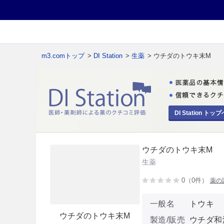
m3.comトップ
>
DI Station
>
生薬
> ウチダのトウキ末M
DI Station トップ
ウチダのトウキ末M
生薬
0（0件）
薬の
一般名
トウキ
ウチダのトウキ末M
製造/販売
ウチダ和