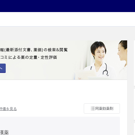
へ
同薬効薬剤
評価を見る
漢薬