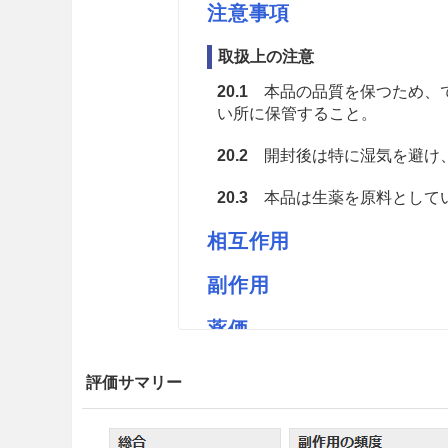
注意事項
取扱上の注意
20.1
本品の品質を保つため、で
い所に保管すること。
20.2
開封後は特に湿気を避け
20.3
本品は生薬を原料としてい
相互作用
副作用
薬価
ウチダのトウキ末M 3.98円／ｇ
評価サマリー