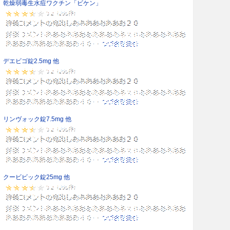
乾燥弱毒生水痘ワクチン「ビケン」
デエビゴ錠2.5mg 他
リンヴォック錠7.5mg 他
クービビック錠25mg 他