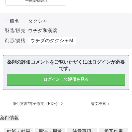
同薬効薬剤
一般名
タクシャ
製造/販売
ウチダ和漢薬
剤形/規格
ウチダのタクシャM
薬剤の評価コメントをご覧いただくにはログインが必要
です。
ログインして評価を見る
添付文書/電子添文（PDF）
論文検索
薬剤情報
効能・効果
用法・用量
注意事項
相互作用