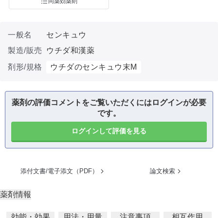
同薬効薬剤
一般名
センキュウ
製造/販売
ウチダ和漢薬
剤形/規格
ウチダのセンキュウ末M
薬剤の評価コメントをご覧いただくにはログインが必要
です。
ログインして評価を見る
添付文書/電子添文（PDF）
論文検索
薬剤情報
効能・効果
用法・用量
注意事項
相互作用