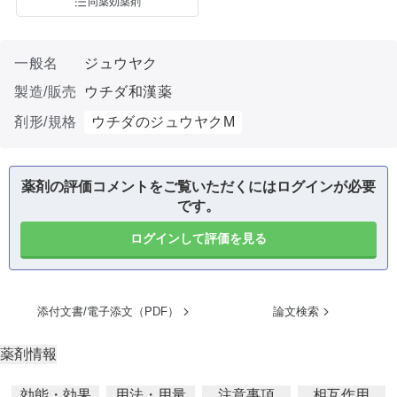
同薬効薬剤
一般名
ジュウヤク
製造/販売
ウチダ和漢薬
剤形/規格
ウチダのジュウヤクM
薬剤の評価コメントをご覧いただくにはログインが必要
です。
ログインして評価を見る
添付文書/電子添文（PDF）
論文検索
薬剤情報
効能・効果
用法・用量
注意事項
相互作用