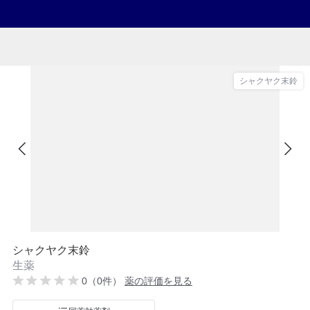
シャクヤク末鈴
シャクヤク末鈴
生薬
0（0件）
薬の評価を見る