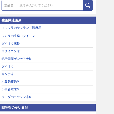
生薬関連薬剤
マツウラのサフラン（医療用）
ツムラの生薬ヨクイニン
ダイオウ末鈴
ヨクイニン末
紀伊国屋ゲンチアナM
ダイオウ
センナ末
小島釣藤鈎M
小島蒼朮末M
ウチダのコウジン末M
閲覧数の多い薬剤