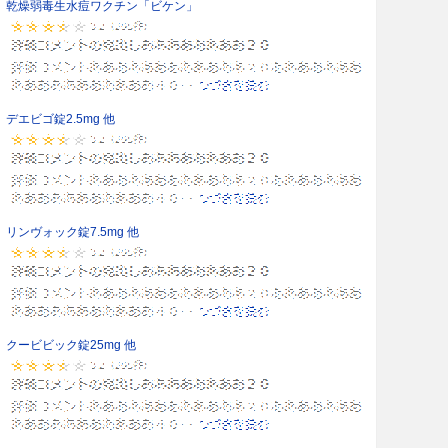
乾燥弱毒生水痘ワクチン「ビケン」
デエビゴ錠2.5mg 他
リンヴォック錠7.5mg 他
クービビック錠25mg 他