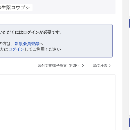
の生薬コウブシ
いただくにはログインが必要です。
の方は、
新規会員登録
へ
の方は
ログイン
してご利用ください
添付文書/電子添文（PDF）
論文検索