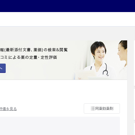
へ
同薬効薬剤
評価を見る