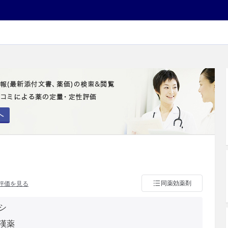
へ
同薬効薬剤
評価を見る
シ
漢薬