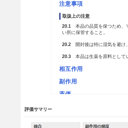
注意事項
取扱上の注意
20.1
本品の品質を保つため、で
い所に保管すること。
20.2
開封後は特に湿気を避け
20.3
本品は生薬を原料としてい
相互作用
副作用
薬価
ウチダのケツメイシM 0.8円／ｇ
評価サマリー