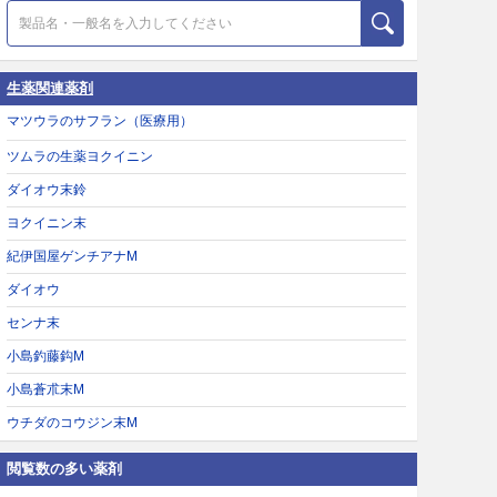
生薬関連薬剤
マツウラのサフラン（医療用）
ツムラの生薬ヨクイニン
ダイオウ末鈴
ヨクイニン末
紀伊国屋ゲンチアナM
ダイオウ
センナ末
小島釣藤鈎M
小島蒼朮末M
ウチダのコウジン末M
閲覧数の多い薬剤