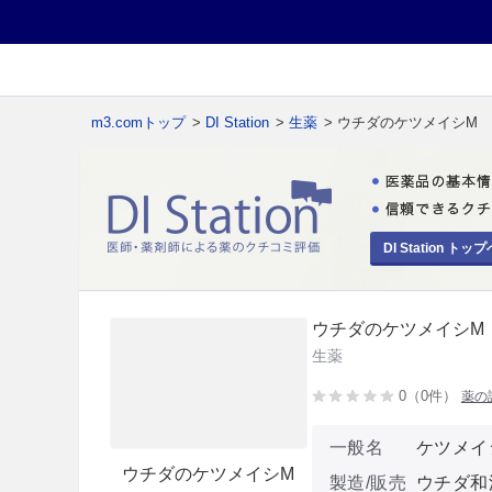
m3.comトップ
>
DI Station
>
生薬
> ウチダのケツメイシM
DI Station トップ
ウチダのケツメイシM
生薬
0（0件）
薬の
一般名
ケツメイ
ウチダのケツメイシM
製造/販売
ウチダ和