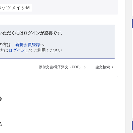
のケツメイシM
いただくにはログインが必要です。
の方は、
新規会員登録
へ
の方は
ログイン
してご利用ください
添付文書/電子添文（PDF）
論文検索
る．
る．