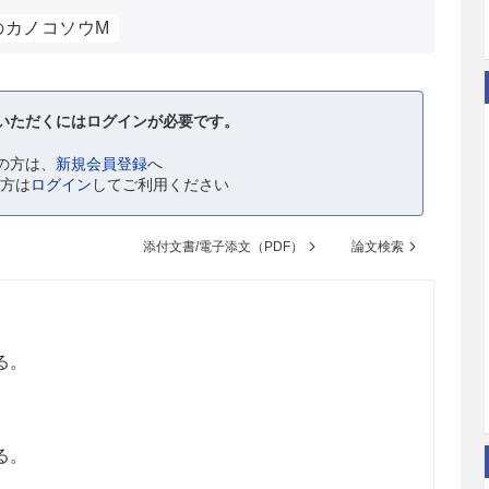
のカノコソウM
いただくにはログインが必要です。
の方は、
新規会員登録
へ
の方は
ログイン
してご利用ください
添付文書/電子添文（PDF）
論文検索
る。
る。