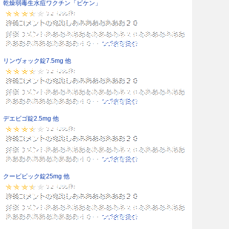
乾燥弱毒生水痘ワクチン「ビケン」
リンヴォック錠7.5mg 他
デエビゴ錠2.5mg 他
クービビック錠25mg 他