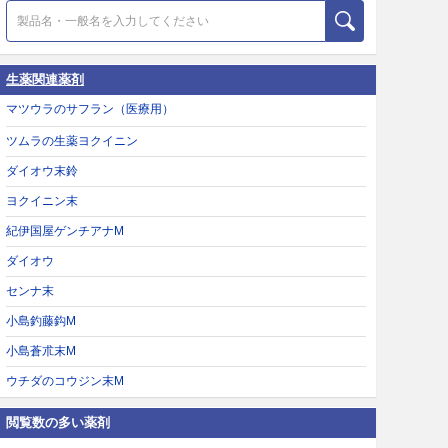
生薬関連薬剤
マツウラのサフラン（医療用）
ツムラの生薬ヨクイニン
ダイオウ末鈴
ヨクイニン末
紀伊国屋ゲンチアナM
ダイオウ
センナ末
小島釣藤鈎M
小島蒼朮末M
ウチダのコウジン末M
閲覧数の多い薬剤