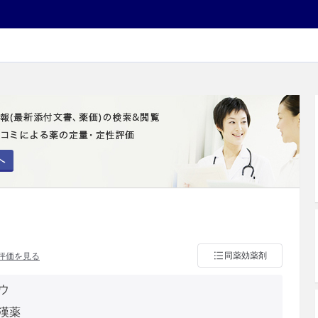
へ
同薬効薬剤
評価を見る
ウ
漢薬