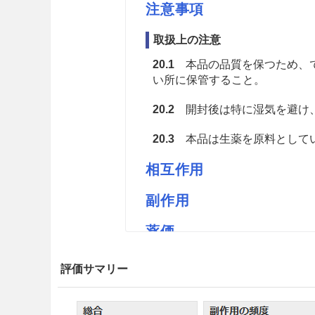
注意事項
取扱上の注意
20.1
本品の品質を保つため、で
い所に保管すること。
20.2
開封後は特に湿気を避け
20.3
本品は生薬を原料としてい
相互作用
副作用
薬価
ウチダのカノコソウM 4.6円／ｇ
評価サマリー