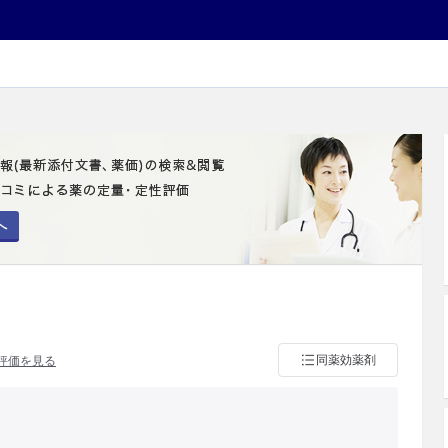
へ
同薬効薬剤
評価を見る