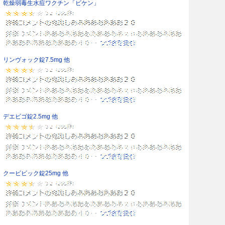
乾燥弱毒生水痘ワクチン「ビケン」
リンヴォック錠7.5mg 他
デエビゴ錠2.5mg 他
クービビック錠25mg 他