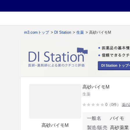
m3.comトップ
>
DI Station
>
生薬
> 高砂バイモM
DI Station トップ
高砂バイモM
生薬
0（0件）
薬の
一般名
バイモ
高砂バイモM
製造/販売
高砂薬業