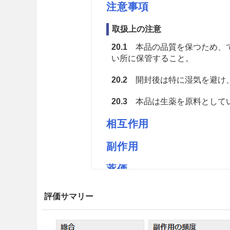
注意事項
取扱上の注意
20.1
本品の品質を保つため、で
い所に保管すること。
20.2
開封後は特に湿気を避け
20.3
本品は生薬を原料としてい
相互作用
副作用
薬価
高砂バイモM 5.33円／ｇ
評価サマリー