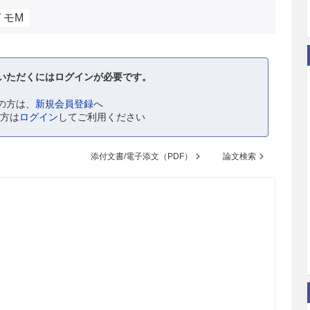
イモM
いただくにはログインが必要です。
の方は、
新規会員登録
へ
の方は
ログイン
してご利用ください
添付文書/電子添文（PDF）
論文検索