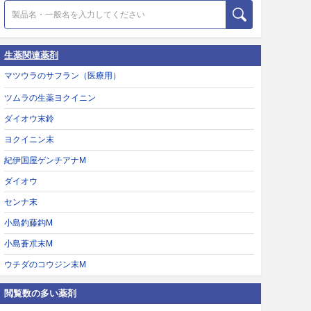
生薬関連薬剤
マツウラのサフラン（医療用）
ツムラの生薬ヨクイニン
ダイオウ末鈴
ヨクイニン末
紀伊国屋ゲンチアナM
ダイオウ
センナ末
小島釣藤鈎M
小島蒼朮末M
ウチダのコウジン末M
閲覧数の多い薬剤