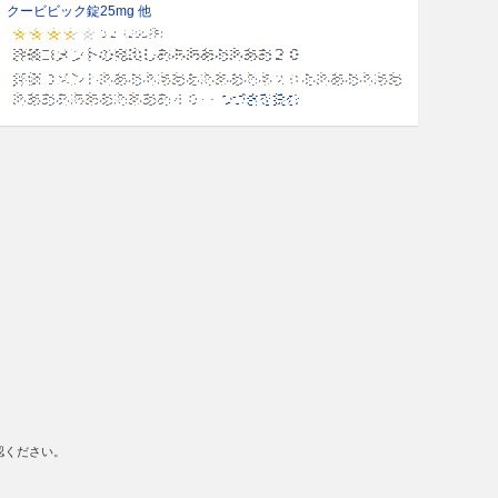
クービビック錠25mg 他
認ください。