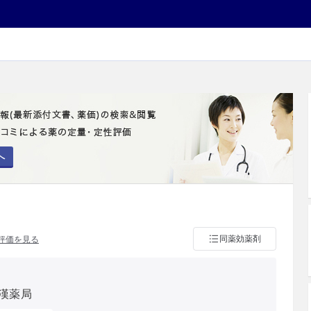
へ
同薬効薬剤
評価を見る
漢薬局