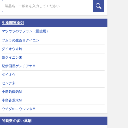
生薬関連薬剤
マツウラのサフラン（医療用）
ツムラの生薬ヨクイニン
ダイオウ末鈴
ヨクイニン末
紀伊国屋ゲンチアナM
ダイオウ
センナ末
小島釣藤鈎M
小島蒼朮末M
ウチダのコウジン末M
閲覧数の多い薬剤