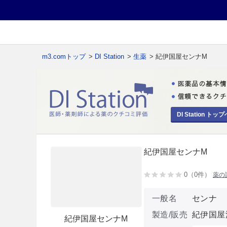
m3.comトップ
>
DI Station
>
生薬
> 紀伊国屋センナM
DI Station トップ
紀伊国屋センナM
0（0件）
薬の
一般名
センナ
製造/販売
紀伊国屋
紀伊国屋センナM