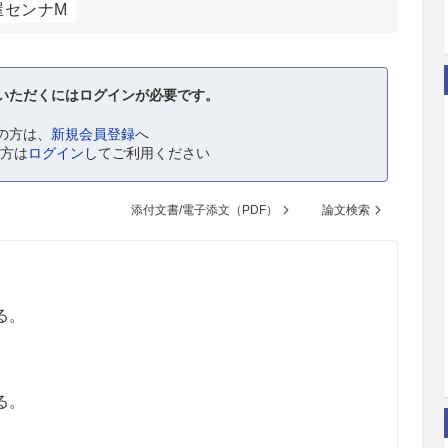
屋センナM
いただくにはログインが必要です。
の方は、
新規会員登録
へ
の方は
ログイン
してご利用ください
添付文書/電子添文（PDF）
論文検索
る。
る。