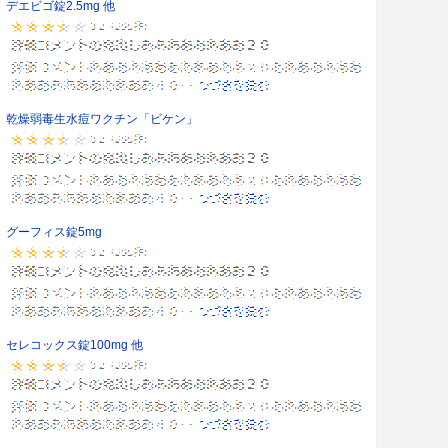
デエビゴ錠2.5mg 他
乾燥弱毒生水痘ワクチン「ビケン」
グーフィス錠5mg
セレコックス錠100mg 他