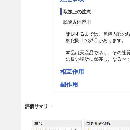
取扱上の注意
脱酸素剤使用
開封するまでは、包装内部の
酸化防止の効果があります。
本品は天産品であり、その性
の良い場所に保存し、なるべ
相互作用
副作用
薬価
紀伊国屋センナM 0.96円／ｇ
評価サマリー