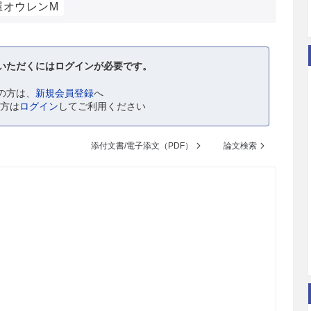
屋オウレンM
いただくにはログインが必要です。
の方は、
新規会員登録
へ
の方は
ログイン
してご利用ください
添付文書/電子添文（PDF）
論文検索