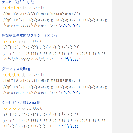
デエビゴ錠2.5mg 他
乾燥弱毒生水痘ワクチン「ビケン」
グーフィス錠5mg
クービビック錠25mg 他