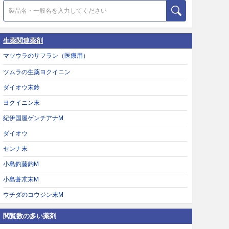
生薬関連薬剤
マツウラのサフラン（医療用）
ツムラの生薬ヨクイニン
ダイオウ末鈴
ヨクイニン末
紀伊国屋ゲンチアナM
ダイオウ
センナ末
小島釣藤鈎M
小島蒼朮末M
ウチダのコウジン末M
閲覧数の多い薬剤