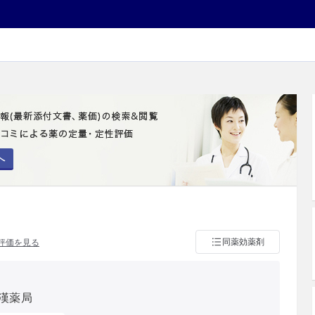
へ
同薬効薬剤
評価を見る
漢薬局