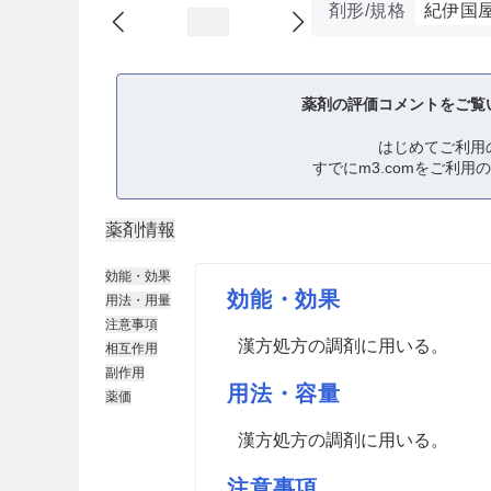
剤形/規格
紀伊国
薬剤の評価コメントをご覧
はじめてご利用
すでにm3.comをご利用
薬剤情報
効能・効果
効能・効果
用法・用量
注意事項
漢方処方の調剤に用いる。
相互作用
副作用
用法・容量
薬価
漢方処方の調剤に用いる。
注意事項