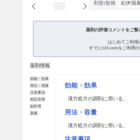
剤形/規格
紀伊国
薬剤の評価コメントをご覧
はじめてご利用
すでにm3.comをご利用
薬剤情報
効能・効果
効能・効果
用法・用量
注意事項
漢方処方の調剤に用いる。
相互作用
副作用
用法・容量
薬価
漢方処方の調剤に用いる。
注意事項