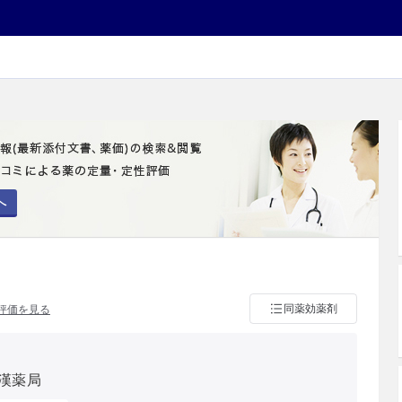
へ
同薬効薬剤
評価を見る
漢薬局