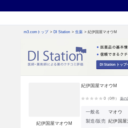
m3.comトップ
>
DI Station
>
生薬
> 紀伊国屋マオウM
DI Station トップ
紀伊国屋マオウM
0（0件）
薬の
一般名
マオウ
製造/販売
紀伊国屋
紀伊国屋マオウM