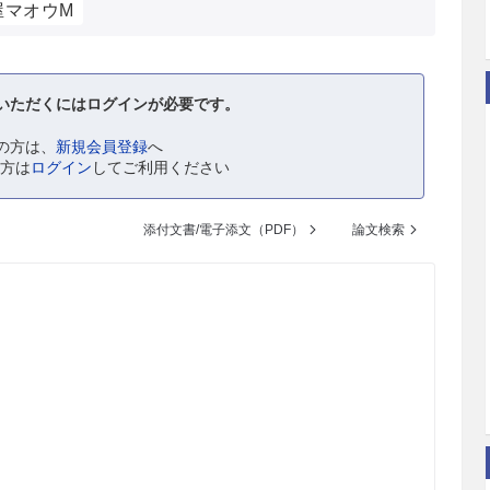
屋マオウM
いただくにはログインが必要です。
の方は、
新規会員登録
へ
の方は
ログイン
してご利用ください
添付文書/電子添文（PDF）
論文検索