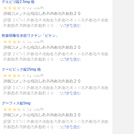
デエビゴ錠2.5mg 他
乾燥弱毒生水痘ワクチン「ビケン」
クービビック錠25mg 他
グーフィス錠5mg