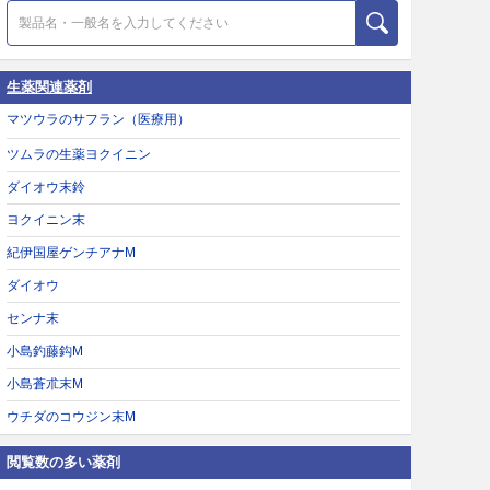
生薬関連薬剤
マツウラのサフラン（医療用）
ツムラの生薬ヨクイニン
ダイオウ末鈴
ヨクイニン末
紀伊国屋ゲンチアナM
ダイオウ
センナ末
小島釣藤鈎M
小島蒼朮末M
ウチダのコウジン末M
閲覧数の多い薬剤