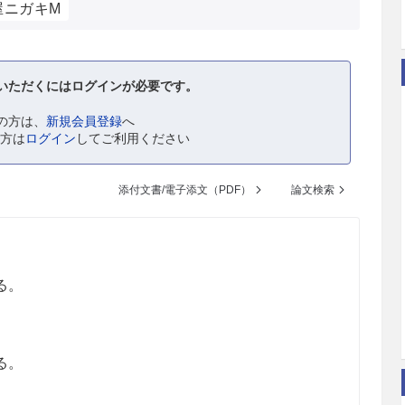
屋ニガキM
いただくにはログインが必要です。
の方は、
新規会員登録
へ
の方は
ログイン
してご利用ください
添付文書/電子添文（PDF）
論文検索
る。
る。