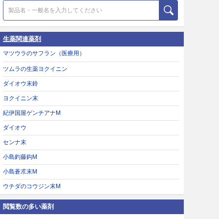
生薬関連薬剤
マツウラのサフラン（医療用）
ツムラの生薬ヨクイニン
ダイオウ末鈴
ヨクイニン末
紀伊国屋ゲンチアナM
ダイオウ
センナ末
小島釣藤鈎M
小島蒼朮末M
ウチダのコウジン末M
閲覧数の多い薬剤