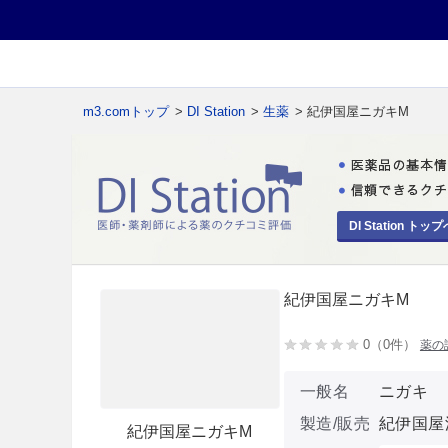
m3.comトップ
>
DI Station
>
生薬
> 紀伊国屋ニガキM
DI Station トップ
紀伊国屋ニガキM
0（0件）
薬の
一般名
ニガキ
製造/販売
紀伊国屋
紀伊国屋ニガキM