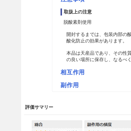
取扱上の注意
脱酸素剤使用
開封するまでは、包装内部の
酸化防止の効果があります。
本品は天産品であり、その性
の良い場所に保存し、なるべ
相互作用
副作用
薬価
紀伊国屋ニガキM 1.01円／ｇ
評価サマリー