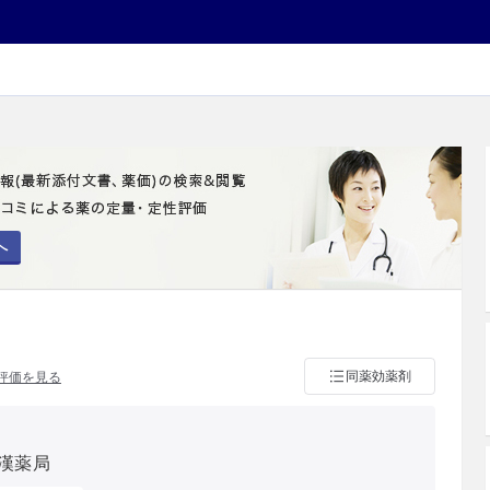
へ
同薬効薬剤
評価を見る
漢薬局