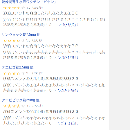
乾燥弱毒生水痘ワクチン「ビケン」
リンヴォック錠7.5mg 他
デエビゴ錠2.5mg 他
クービビック錠25mg 他