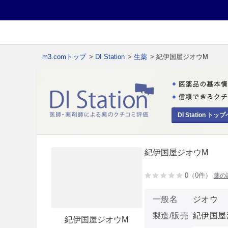
m3.comトップ
>
DI Station
>
生薬
> 紀伊国屋ジオウM
DI Station トップ
紀伊国屋ジオウM
0（0件）
薬の
一般名
ジオウ
製造/販売
紀伊国屋
紀伊国屋ジオウM