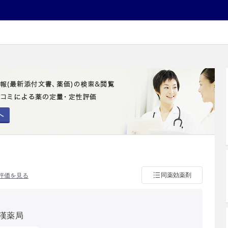
へ
同薬効薬剤
評価を見る
漢薬局