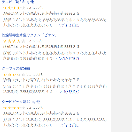
デエビゴ錠2.5mg 他
乾燥弱毒生水痘ワクチン「ビケン」
グーフィス錠5mg
クービビック錠25mg 他