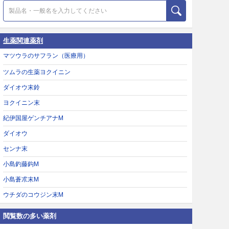
生薬関連薬剤
マツウラのサフラン（医療用）
ツムラの生薬ヨクイニン
ダイオウ末鈴
ヨクイニン末
紀伊国屋ゲンチアナM
ダイオウ
センナ末
小島釣藤鈎M
小島蒼朮末M
ウチダのコウジン末M
閲覧数の多い薬剤