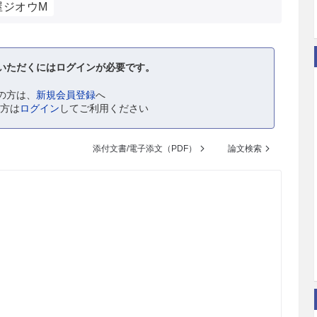
屋ジオウM
いただくにはログインが必要です。
の方は、
新規会員登録
へ
の方は
ログイン
してご利用ください
添付文書/電子添文（PDF）
論文検索