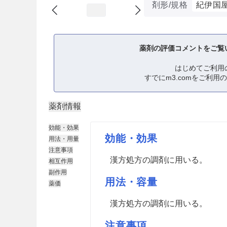
剤形/規格
紀伊国
薬剤の評価コメントをご覧
はじめてご利用
すでにm3.comをご利用
薬剤情報
効能・効果
効能・効果
用法・用量
注意事項
漢方処方の調剤に用いる。
相互作用
副作用
用法・容量
薬価
漢方処方の調剤に用いる。
注意事項