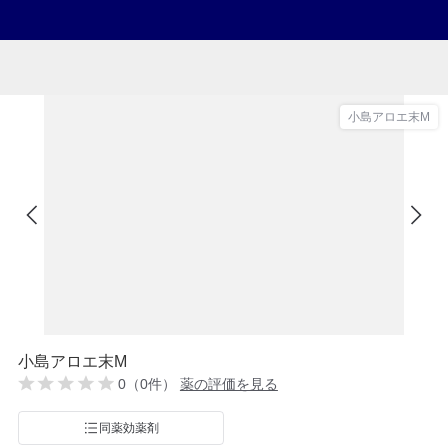
小島アロエ末M
小島アロエ末M
0（0件）
薬の評価を見る
同薬効薬剤