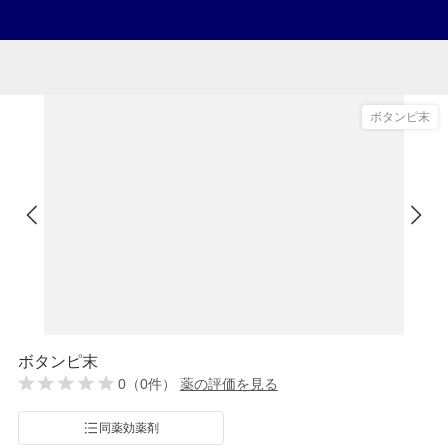
ボタンピ末
ボタンピ末
0（0件）
薬の評価を見る
同薬効薬剤