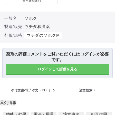
同薬効薬剤
一般名
ソボク
製造/販売
ウチダ和漢薬
剤形/規格
ウチダのソボクM
薬剤の評価コメントをご覧いただくにはログインが必要
です。
ログインして評価を見る
添付文書/電子添文（PDF）
論文検索
薬剤情報
効能・効果
用法・用量
注意事項
相互作用