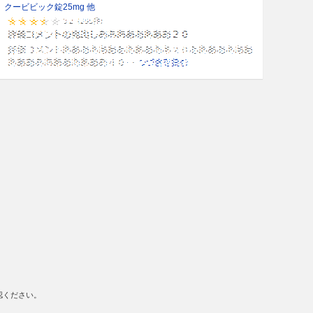
クービビック錠25mg 他
認ください。