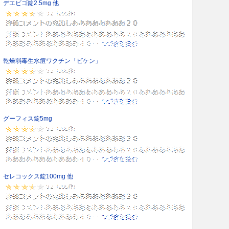
デエビゴ錠2.5mg 他
乾燥弱毒生水痘ワクチン「ビケン」
グーフィス錠5mg
セレコックス錠100mg 他