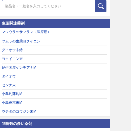
生薬関連薬剤
マツウラのサフラン（医療用）
ツムラの生薬ヨクイニン
ダイオウ末鈴
ヨクイニン末
紀伊国屋ゲンチアナM
ダイオウ
センナ末
小島釣藤鈎M
小島蒼朮末M
ウチダのコウジン末M
閲覧数の多い薬剤