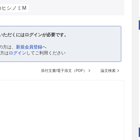
のヒシノミM
いただくにはログインが必要です。
の方は、
新規会員登録
へ
の方は
ログイン
してご利用ください
添付文書/電子添文（PDF）
論文検索