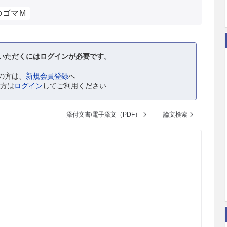
のゴマM
いただくにはログインが必要です。
の方は、
新規会員登録
へ
の方は
ログイン
してご利用ください
添付文書/電子添文（PDF）
論文検索