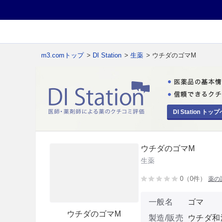
m3.comトップ
>
DI Station
>
生薬
> ウチダのゴマM
DI Station トップ
ウチダのゴマM
生薬
0（0件）
薬の
一般名
ゴマ
ウチダのゴマM
製造/販売
ウチダ和