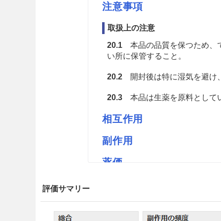
注意事項
取扱上の注意
20.1
本品の品質を保つため、で
い所に保管すること。
20.2
開封後は特に湿気を避け
20.3
本品は生薬を原料としてい
相互作用
副作用
薬価
ウチダのゴマM 1.94円／ｇ
評価サマリー