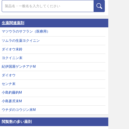
生薬関連薬剤
マツウラのサフラン（医療用）
ツムラの生薬ヨクイニン
ダイオウ末鈴
ヨクイニン末
紀伊国屋ゲンチアナM
ダイオウ
センナ末
小島釣藤鈎M
小島蒼朮末M
ウチダのコウジン末M
閲覧数の多い薬剤