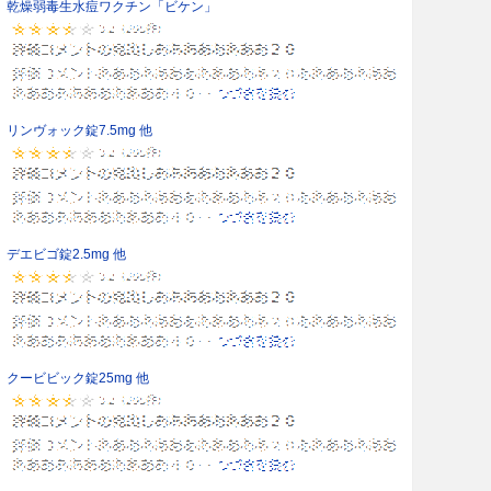
乾燥弱毒生水痘ワクチン「ビケン」
リンヴォック錠7.5mg 他
デエビゴ錠2.5mg 他
クービビック錠25mg 他