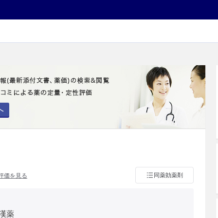
へ
同薬効薬剤
評価を見る
漢薬