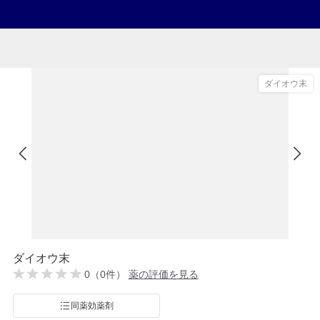
ダイオウ末
ダイオウ末
0（0件）
薬の評価を見る
同薬効薬剤