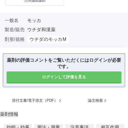
同薬効薬剤
一般名
モッカ
製造/販売
ウチダ和漢薬
剤形/規格
ウチダのモッカM
薬剤の評価コメントをご覧いただくにはログインが必要
です。
ログインして評価を見る
添付文書/電子添文（PDF）
論文検索
薬剤情報
効能・効果
用法・用量
注意事項
相互作用