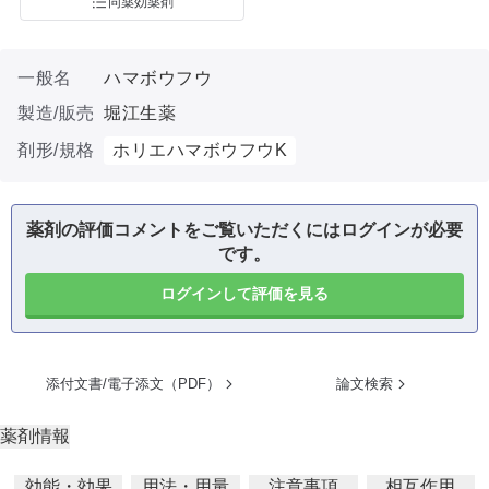
同薬効薬剤
一般名
ハマボウフウ
製造/販売
堀江生薬
剤形/規格
ホリエハマボウフウK
薬剤の評価コメントをご覧いただくにはログインが必要
です。
ログインして評価を見る
添付文書/電子添文（PDF）
論文検索
薬剤情報
効能・効果
用法・用量
注意事項
相互作用