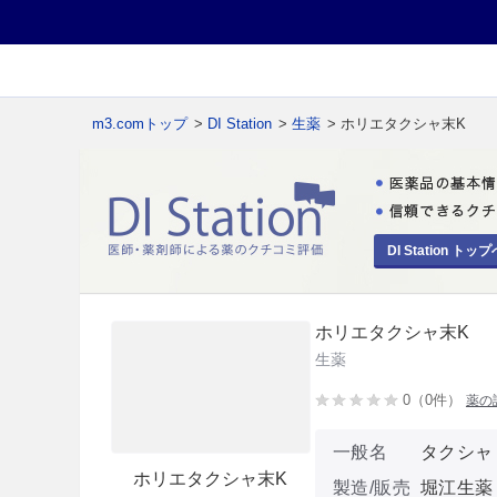
m3.comトップ
>
DI Station
>
生薬
> ホリエタクシャ末K
DI Station トップ
ホリエタクシャ末K
生薬
0（0件）
薬の
一般名
タクシャ
ホリエタクシャ末K
製造/販売
堀江生薬