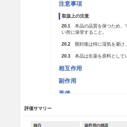
注意事項
取扱上の注意
20.1
本品の品質を保つため、で
い所に保管すること。
20.2
開封後は特に湿気を避け
20.3
本品は生薬を原料としてい
相互作用
副作用
薬価
ホリエタクシャ末K 2.31円／ｇ
評価サマリー