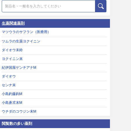
生薬関連薬剤
マツウラのサフラン（医療用）
ツムラの生薬ヨクイニン
ダイオウ末鈴
ヨクイニン末
紀伊国屋ゲンチアナM
ダイオウ
センナ末
小島釣藤鈎M
小島蒼朮末M
ウチダのコウジン末M
閲覧数の多い薬剤