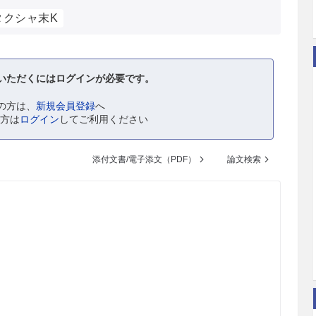
タクシャ末K
いただくにはログインが必要です。
の方は、
新規会員登録
へ
の方は
ログイン
してご利用ください
添付文書/電子添文（PDF）
論文検索