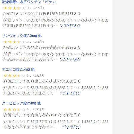
乾燥弱毒生水痘ワクチン「ビケン」
リンヴォック錠7.5mg 他
デエビゴ錠2.5mg 他
クービビック錠25mg 他