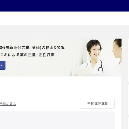
へ
同薬効薬剤
評価を見る