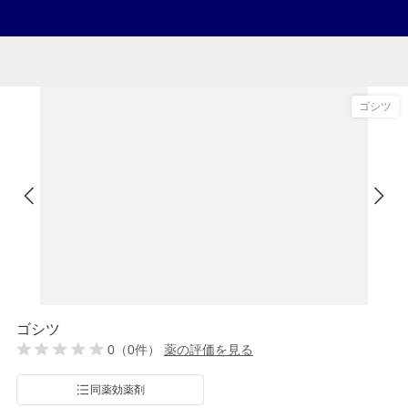
ゴシツ
ゴシツ
0（0件）
薬の評価を見る
同薬効薬剤