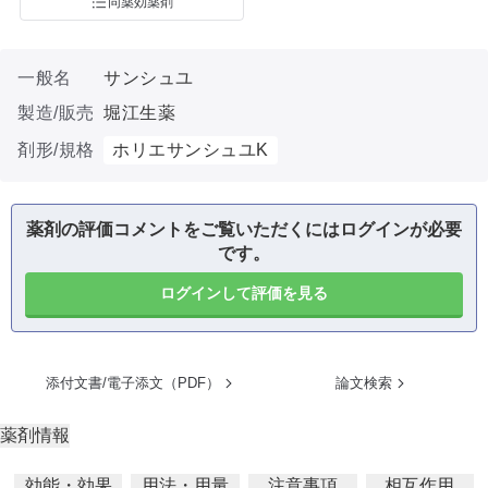
同薬効薬剤
一般名
サンシュユ
製造/販売
堀江生薬
剤形/規格
ホリエサンシュユK
薬剤の評価コメントをご覧いただくにはログインが必要
です。
ログインして評価を見る
添付文書/電子添文（PDF）
論文検索
薬剤情報
効能・効果
用法・用量
注意事項
相互作用