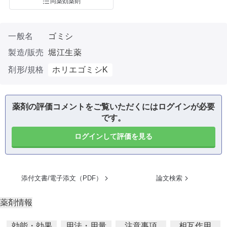
同薬効薬剤
一般名
ゴミシ
製造/販売
堀江生薬
剤形/規格
ホリエゴミシK
薬剤の評価コメントをご覧いただくにはログインが必要
です。
ログインして評価を見る
添付文書/電子添文（PDF）
論文検索
薬剤情報
効能・効果
用法・用量
注意事項
相互作用