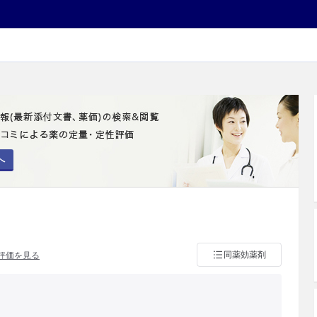
へ
同薬効薬剤
評価を見る