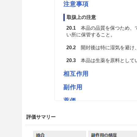
注意事項
取扱上の注意
20.1
本品の品質を保つため、で
い所に保管すること。
20.2
開封後は特に湿気を避け
20.3
本品は生薬を原料としてい
相互作用
副作用
薬価
ホリエカロコンK 2.25円／ｇ
評価サマリー