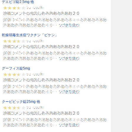
デエビゴ錠2.5mg 他
乾燥弱毒生水痘ワクチン「ビケン」
グーフィス錠5mg
クービビック錠25mg 他