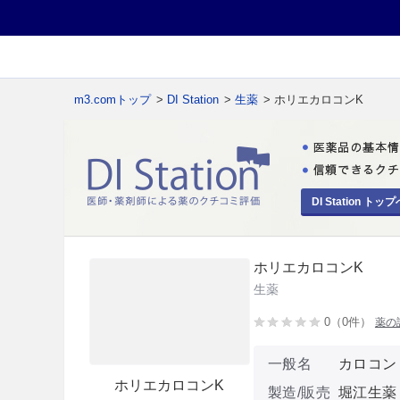
m3.comトップ
>
DI Station
>
生薬
> ホリエカロコンK
DI Station トップ
ホリエカロコンK
生薬
0（0件）
薬の
一般名
カロコン
ホリエカロコンK
製造/販売
堀江生薬