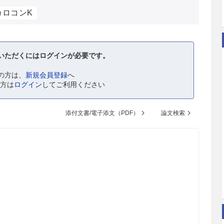
カロコンK
いただくにはログインが必要です。
の方は、
新規会員登録
へ
の方は
ログイン
してご利用ください
添付文書/電子添文（PDF）
論文検索