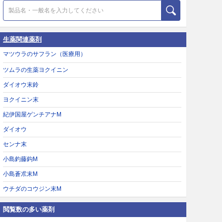
生薬関連薬剤
マツウラのサフラン（医療用）
ツムラの生薬ヨクイニン
ダイオウ末鈴
ヨクイニン末
紀伊国屋ゲンチアナM
ダイオウ
センナ末
小島釣藤鈎M
小島蒼朮末M
ウチダのコウジン末M
閲覧数の多い薬剤