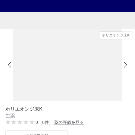
ホリエオンジ末K
ホリエオンジ末K
生薬
0（0件）
薬の評価を見る