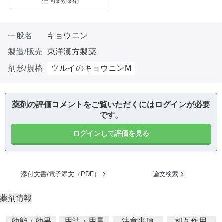
同薬効薬剤
一般名
キョウニン
製造/販売
東洋漢方製薬
剤形/規格
ツルイのキョウニンM
薬剤の評価コメントをご覧いただくにはログインが必要
です。
ログインして評価を見る
添付文書/電子添文（PDF）
論文検索
薬剤情報
効能・効果
用法・用量
注意事項
相互作用