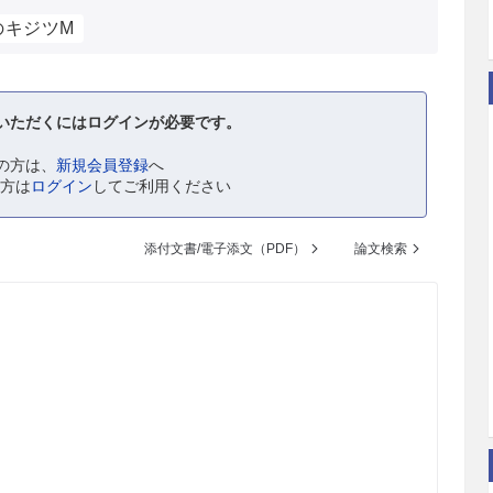
のキジツM
いただくにはログインが必要です。
の方は、
新規会員登録
へ
の方は
ログイン
してご利用ください
添付文書/電子添文（PDF）
論文検索