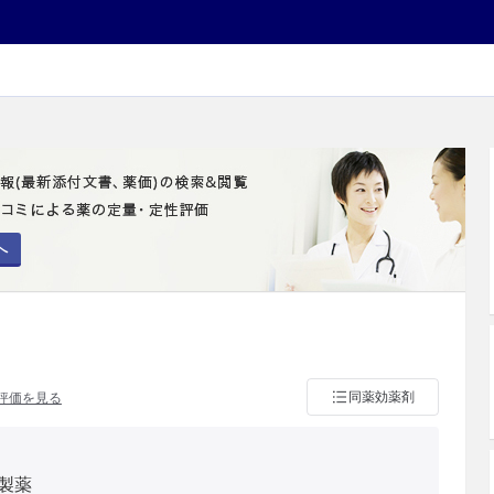
へ
同薬効薬剤
評価を見る
製薬