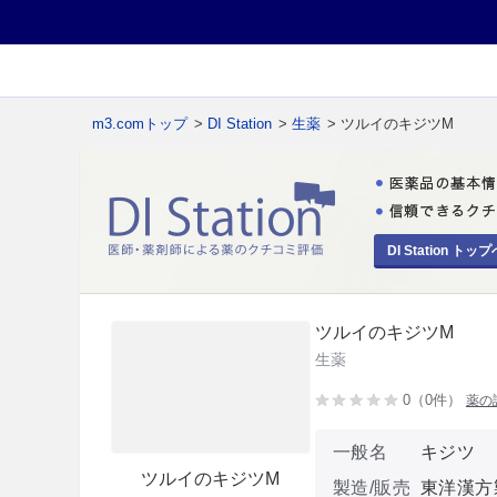
m3.comトップ
>
DI Station
>
生薬
> ツルイのキジツM
DI Station トップ
ツルイのキジツM
生薬
0（0件）
薬の
一般名
キジツ
ツルイのキジツM
製造/販売
東洋漢方