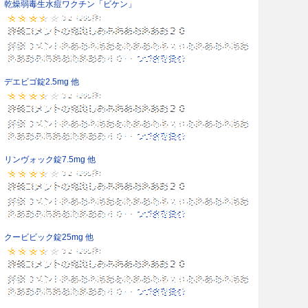
乾燥弱毒生水痘ワクチン「ビケン」
デエビゴ錠2.5mg 他
リンヴォック錠7.5mg 他
クービビック錠25mg 他