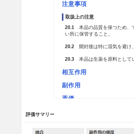
注意事項
取扱上の注意
20.1
本品の品質を保つため、で
い所に保管すること。
20.2
開封後は特に湿気を避け
20.3
本品は生薬を原料としてい
相互作用
副作用
薬価
ツルイのキジツM 1.27円／ｇ
評価サマリー