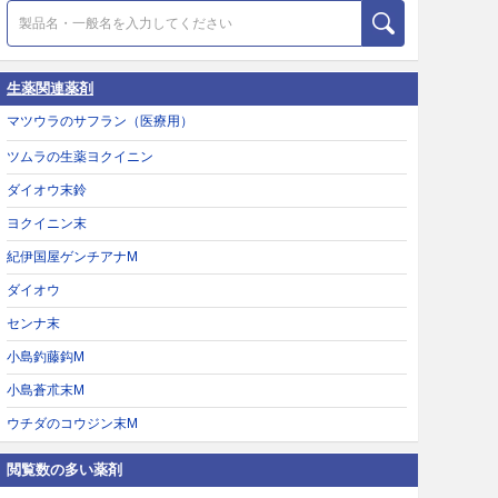
生薬関連薬剤
マツウラのサフラン（医療用）
ツムラの生薬ヨクイニン
ダイオウ末鈴
ヨクイニン末
紀伊国屋ゲンチアナM
ダイオウ
センナ末
小島釣藤鈎M
小島蒼朮末M
ウチダのコウジン末M
閲覧数の多い薬剤