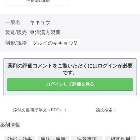
同薬効薬剤
一般名
キキョウ
製造/販売
東洋漢方製薬
剤形/規格
ツルイのキキョウM
薬剤の評価コメントをご覧いただくにはログインが必要
です。
ログインして評価を見る
添付文書/電子添文（PDF）
論文検索
薬剤情報
効能・効果
用法・用量
注意事項
相互作用