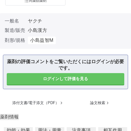
同薬効薬剤
一般名
ヤクチ
製造/販売
小島漢方
剤形/規格
小島益智M
薬剤の評価コメントをご覧いただくにはログインが必要
です。
ログインして評価を見る
添付文書/電子添文（PDF）
論文検索
薬剤情報
効能・効果
用法・用量
注意事項
相互作用