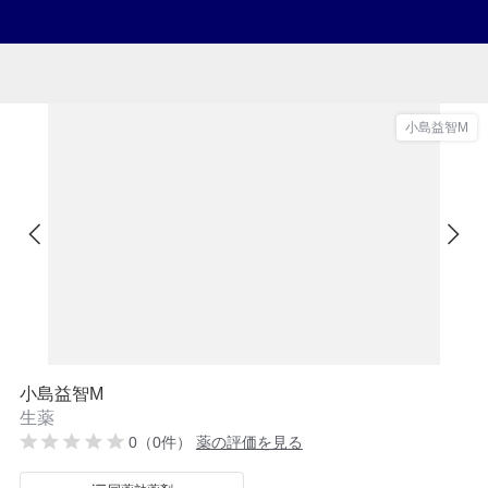
小島益智M
小島益智M
生薬
0（0件）
薬の評価を見る