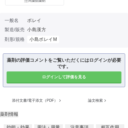
同薬効薬剤
一般名
ボレイ
製造/販売
小島漢方
剤形/規格
小島ボレイM
薬剤の評価コメントをご覧いただくにはログインが必要
です。
ログインして評価を見る
添付文書/電子添文（PDF）
論文検索
薬剤情報
効能・効果
用法・用量
注意事項
相互作用