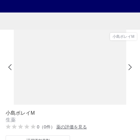
小島ボレイM
小島ボレイM
生薬
0（0件）
薬の評価を見る