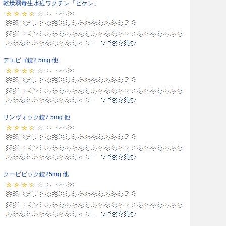
乾燥弱毒生水痘ワクチン「ビケン」
デエビゴ錠2.5mg 他
リンヴォック錠7.5mg 他
クービビック錠25mg 他