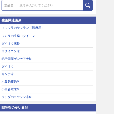
生薬関連薬剤
マツウラのサフラン（医療用）
ツムラの生薬ヨクイニン
ダイオウ末鈴
ヨクイニン末
紀伊国屋ゲンチアナM
ダイオウ
センナ末
小島釣藤鈎M
小島蒼朮末M
ウチダのコウジン末M
閲覧数の多い薬剤