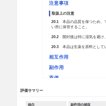
注意事項
取扱上の注意
20.1
本品の品質を保つため、で
い所に保管すること。
20.2
開封後は特に湿気を避け
20.3
本品は生薬を原料としてい
相互作用
副作用
薬価
小島橙皮M 2.03円／ｇ
評価サマリー