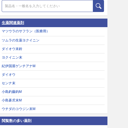
生薬関連薬剤
マツウラのサフラン（医療用）
ツムラの生薬ヨクイニン
ダイオウ末鈴
ヨクイニン末
紀伊国屋ゲンチアナM
ダイオウ
センナ末
小島釣藤鈎M
小島蒼朮末M
ウチダのコウジン末M
閲覧数の多い薬剤