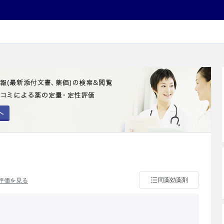
へ
同薬効薬剤
評価を見る