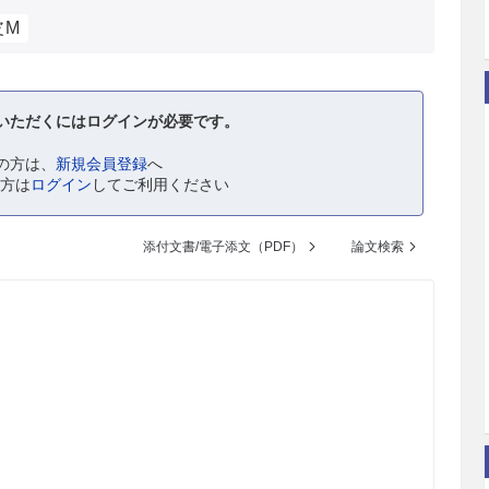
皮M
いただくにはログインが必要です。
の方は、
新規会員登録
へ
の方は
ログイン
してご利用ください
添付文書/電子添文（PDF）
論文検索