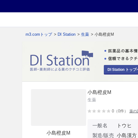
m3.comトップ
>
DI Station
>
生薬
> 小島橙皮M
DI Station トップ
小島橙皮M
生薬
0（0件）
薬の
一般名
トウヒ
小島橙皮M
製造/販売
小島漢方