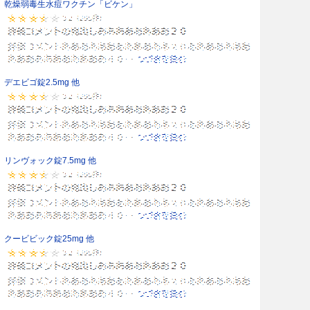
乾燥弱毒生水痘ワクチン「ビケン」
デエビゴ錠2.5mg 他
リンヴォック錠7.5mg 他
クービビック錠25mg 他