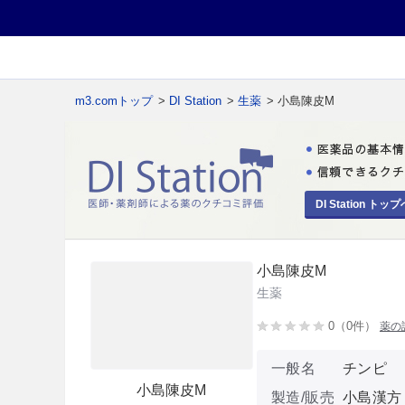
m3.comトップ
>
DI Station
>
生薬
> 小島陳皮M
DI Station トップ
小島陳皮M
生薬
0（0件）
薬の
一般名
チンピ
小島陳皮M
製造/販売
小島漢方