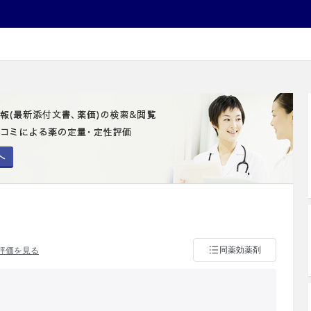
へ
同薬効薬剤
評価を見る