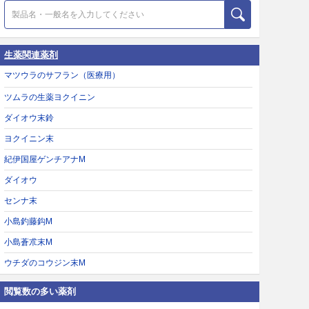
生薬関連薬剤
マツウラのサフラン（医療用）
ツムラの生薬ヨクイニン
ダイオウ末鈴
ヨクイニン末
紀伊国屋ゲンチアナM
ダイオウ
センナ末
小島釣藤鈎M
小島蒼朮末M
ウチダのコウジン末M
閲覧数の多い薬剤