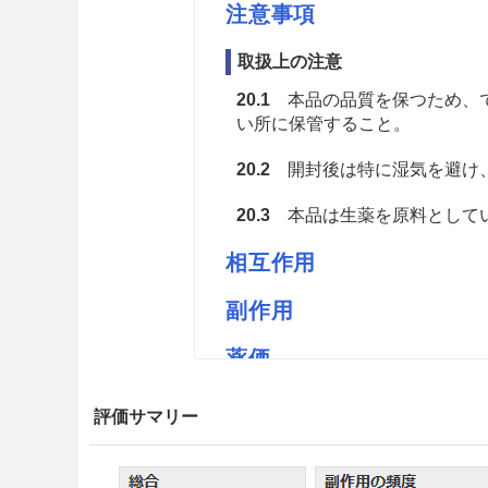
注意事項
取扱上の注意
20.1
本品の品質を保つため、で
い所に保管すること。
20.2
開封後は特に湿気を避け
20.3
本品は生薬を原料としてい
相互作用
副作用
薬価
小島陳皮M 1.17円／ｇ
評価サマリー