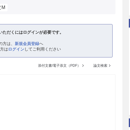
皮M
いただくにはログインが必要です。
の方は、
新規会員登録
へ
の方は
ログイン
してご利用ください
添付文書/電子添文（PDF）
論文検索