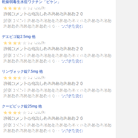
乾燥弱毒生水痘ワクチン「ビケン」
デエビゴ錠2.5mg 他
リンヴォック錠7.5mg 他
クービビック錠25mg 他