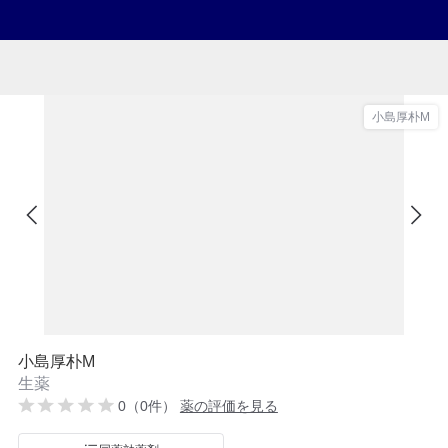
小島厚朴M
小島厚朴M
生薬
0（0件）
薬の評価を見る