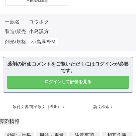
同薬効薬剤
一般名
コウボク
製造/販売
小島漢方
剤形/規格
小島厚朴M
薬剤の評価コメントをご覧いただくにはログインが必要
です。
ログインして評価を見る
添付文書/電子添文（PDF）
論文検索
薬剤情報
効能・効果
用法・用量
注意事項
相互作用