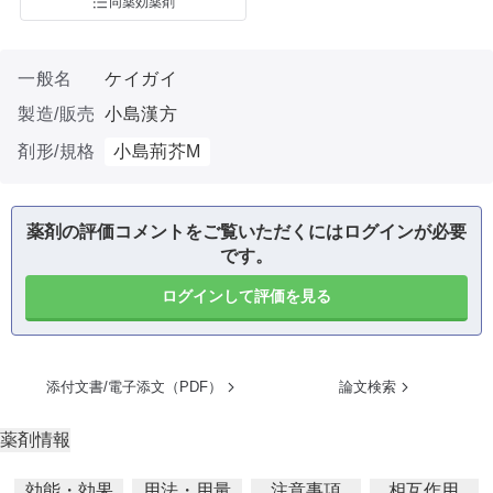
同薬効薬剤
一般名
ケイガイ
製造/販売
小島漢方
剤形/規格
小島荊芥M
薬剤の評価コメントをご覧いただくにはログインが必要
です。
ログインして評価を見る
添付文書/電子添文（PDF）
論文検索
薬剤情報
効能・効果
用法・用量
注意事項
相互作用