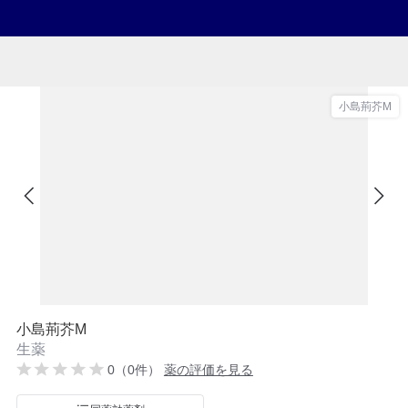
小島荊芥M
小島荊芥M
生薬
0（0件）
薬の評価を見る