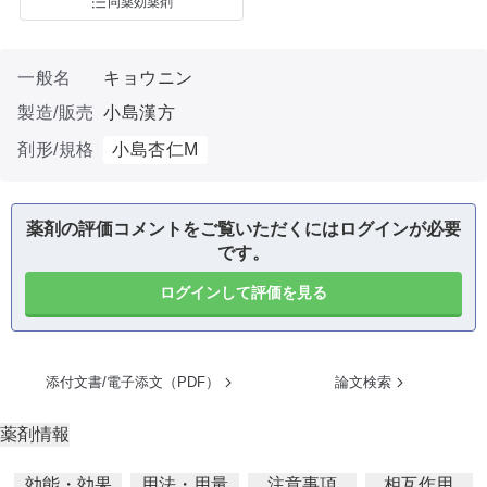
同薬効薬剤
一般名
キョウニン
製造/販売
小島漢方
剤形/規格
小島杏仁M
薬剤の評価コメントをご覧いただくにはログインが必要
です。
ログインして評価を見る
添付文書/電子添文（PDF）
論文検索
薬剤情報
効能・効果
用法・用量
注意事項
相互作用