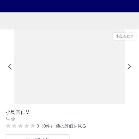
小島杏仁M
小島杏仁M
生薬
0（0件）
薬の評価を見る