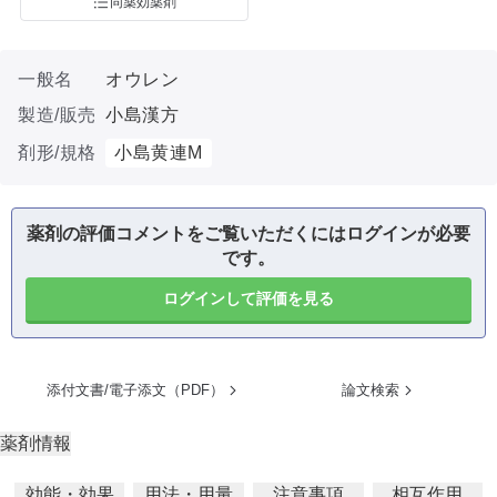
同薬効薬剤
一般名
オウレン
製造/販売
小島漢方
剤形/規格
小島黄連M
薬剤の評価コメントをご覧いただくにはログインが必要
です。
ログインして評価を見る
添付文書/電子添文（PDF）
論文検索
薬剤情報
効能・効果
用法・用量
注意事項
相互作用