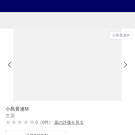
小島黄連M
小島黄連M
生薬
0（0件）
薬の評価を見る