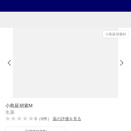
小島延胡索M
小島延胡索M
生薬
0（0件）
薬の評価を見る