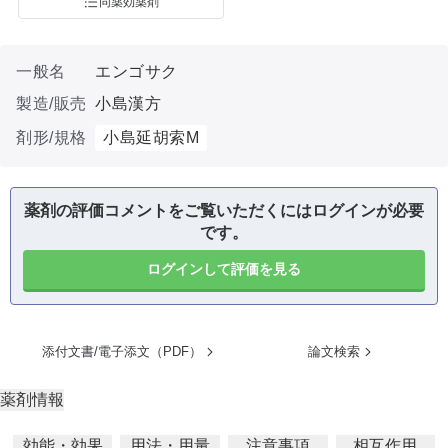
同薬効薬剤
一般名
エンゴサク
製造/販売
小島漢方
剤形/規格
小島延胡索M
薬剤の評価コメントをご覧いただくにはログインが必要
です。
ログインして評価を見る
添付文書/電子添文（PDF）
論文検索
薬剤情報
効能・効果
用法・用量
注意事項
相互作用