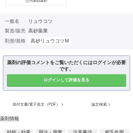
同薬効薬剤
一般名
リュウコツ
製造/販売
高砂薬業
剤形/規格
高砂リュウコツM
薬剤の評価コメントをご覧いただくにはログインが必要
です。
ログインして評価を見る
添付文書/電子添文（PDF）
論文検索
薬剤情報
効能・効果
用法・用量
注意事項
相互作用