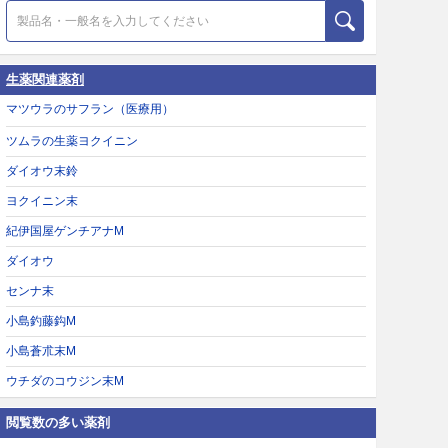
生薬関連薬剤
マツウラのサフラン（医療用）
ツムラの生薬ヨクイニン
ダイオウ末鈴
ヨクイニン末
紀伊国屋ゲンチアナM
ダイオウ
センナ末
小島釣藤鈎M
小島蒼朮末M
ウチダのコウジン末M
閲覧数の多い薬剤