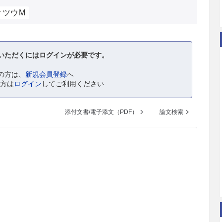
クツウM
いただくにはログインが必要です。
の方は、
新規会員登録
へ
の方は
ログイン
してご利用ください
添付文書/電子添文（PDF）
論文検索