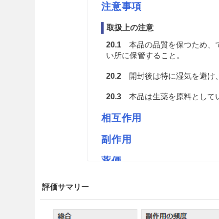
注意事項
取扱上の注意
20.1
本品の品質を保つため、で
い所に保管すること。
20.2
開封後は特に湿気を避け
20.3
本品は生薬を原料としてい
相互作用
副作用
薬価
高砂モクツウM 1.85円／ｇ
評価サマリー