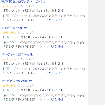
乾燥弱毒生水痘ワクチン「ビケン」
デエビゴ錠2.5mg 他
リンヴォック錠7.5mg 他
クービビック錠25mg 他