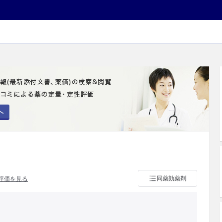
へ
同薬効薬剤
評価を見る