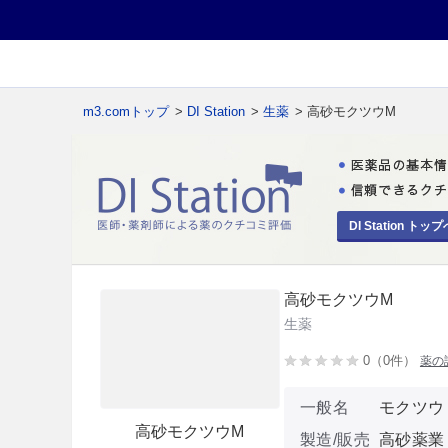
m3.comトップ
>
DI Station
>
生薬
> 高砂モクツウM
DI Station トップ
高砂モクツウM
生薬
0（0件）
薬の
一般名
モクツウ
高砂モクツウM
製造/販売
高砂薬業